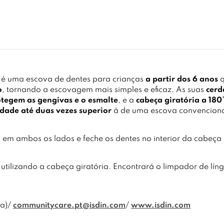
l
é uma escova de dentes para crianças
a partir dos 6 anos
q
o
, tornando a escovagem mais simples e eficaz. As suas
cerd
tegem as gengivas e o esmalte
, e a
cabeça giratória a 180
idade até duas vezes superior
à de uma escova convenciona
 em ambos os lados e feche os dentes no interior da cabeç
tilizando a cabeça giratória. Encontrará o limpador de lí
ha)/
communitycare.pt@isdin.com
/
www.isdin.com