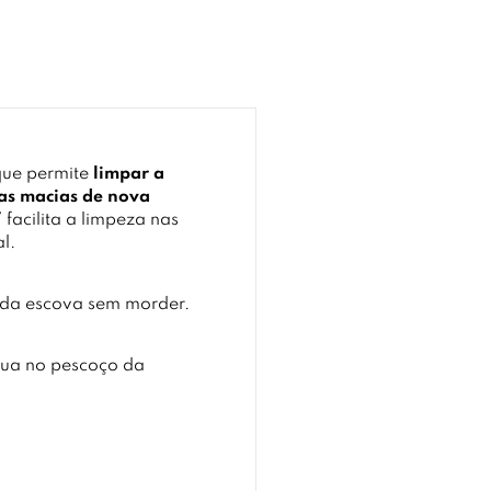
ue permite
limpar a
as macias de nova
°
facilita a limpeza nas
l.
a da escova sem morder.
ngua no pescoço da