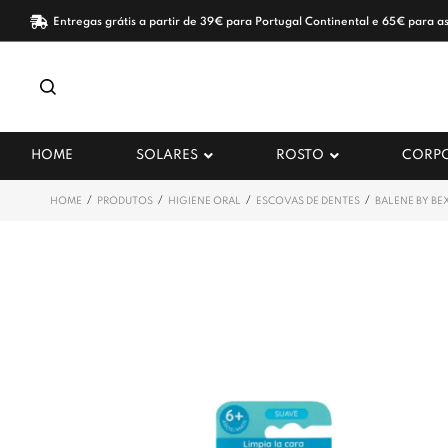
Entregas grátis a partir de 39€ para Portugal Continental e 65€ para as
HOME
SOLARES
ROSTO
CORP
/
/
/
/
HOME
PRODUTOS
HIGIENE ORAL
ESCOVAS DE DENTES
BALENE BY BE