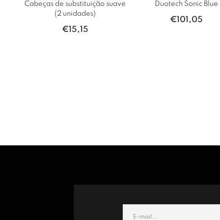
Cabeças de substituição suave
Duotech Sonic Blue
(2 unidades)
€
101,05
€
15,15