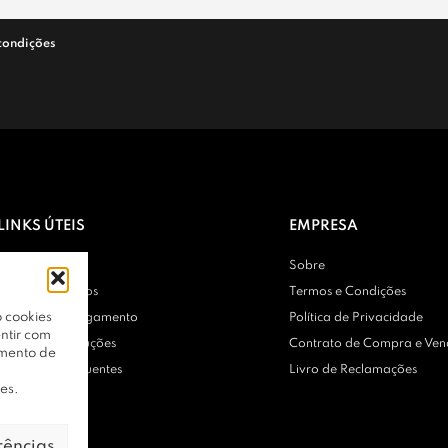
condições
LINKS ÚTEIS
EMPRESA
Contactos
Sobre
Entregas e Envios
Termos e Condições
 cookies
Métodos de Pagamento
Política de Privacidade
ntir com
Trocas e Devoluções
Contrato de Compra e Ve
amento de
Perguntas Frequentes
Livro de Reclamações
es.
rências