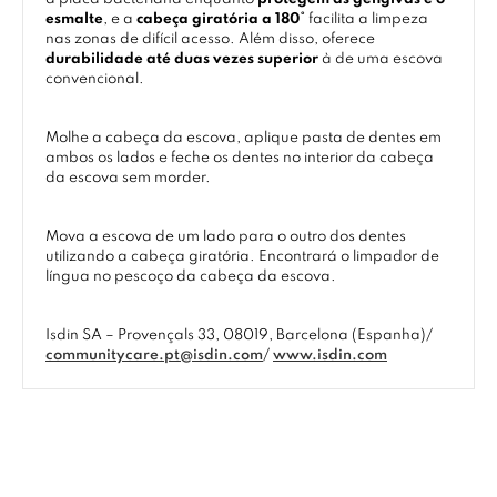
esmalte
, e a
cabeça giratória a 180°
facilita a limpeza
nas zonas de difícil acesso. Além disso, oferece
durabilidade até duas vezes superior
à de uma escova
convencional.
Molhe a cabeça da escova, aplique pasta de dentes em
ambos os lados e feche os dentes no interior da cabeça
da escova sem morder.
Mova a escova de um lado para o outro dos dentes
utilizando a cabeça giratória. Encontrará o limpador de
língua no pescoço da cabeça da escova.
Isdin SA – Provençals 33, 08019, Barcelona (Espanha)/
communitycare.pt@isdin.com
/
www.isdin.com