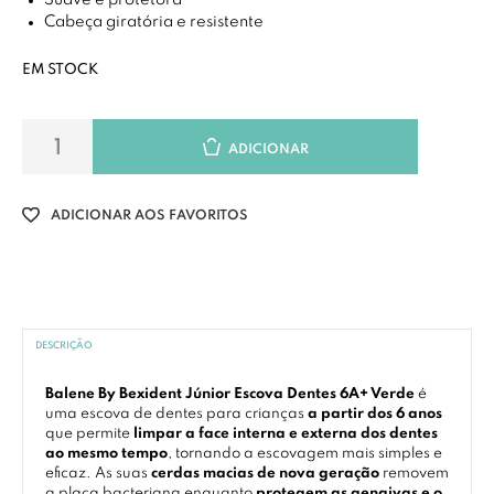
Suave e protetora
Cabeça giratória e resistente
EM STOCK
ADICIONAR
ADICIONAR AOS FAVORITOS
DESCRIÇÃO
Balene By Bexident Júnior Escova Dentes 6A+ Verde
é
uma escova de dentes para crianças
a partir dos 6 anos
que permite
limpar a face interna e externa dos dentes
ao mesmo tempo
, tornando a escovagem mais simples e
eficaz. As suas
cerdas macias de nova geração
removem
a placa bacteriana enquanto
protegem as gengivas e o