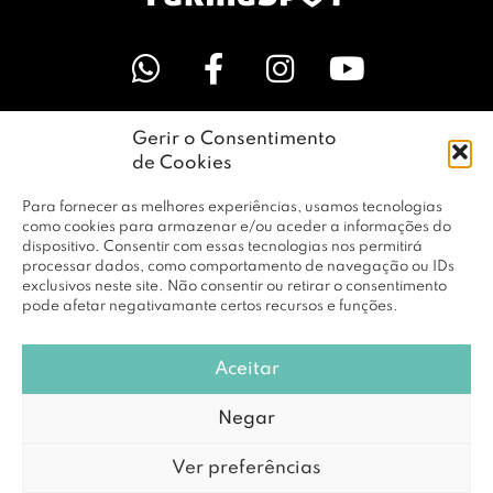
Gerir o Consentimento
LINKS ÚTEIS
de Cookies
Para fornecer as melhores experiências, usamos tecnologias
EMPRESA
como cookies para armazenar e/ou aceder a informações do
dispositivo. Consentir com essas tecnologias nos permitirá
processar dados, como comportamento de navegação ou IDs
exclusivos neste site. Não consentir ou retirar o consentimento
PERFIL
pode afetar negativamante certos recursos e funções.
Aceitar
© Copyright 2026 RBF Distribuição Lda. Todos os Direitos
Negar
Reservados |
Política de Privacidade
Ver preferências
Powered by
DCE loving brands