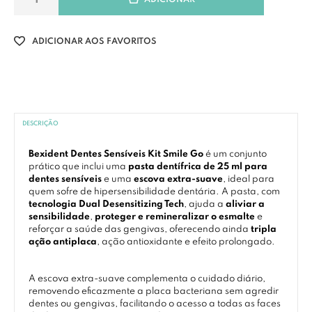
ADICIONAR AOS FAVORITOS
DESCRIÇÃO
Bexident Dentes Sensíveis Kit Smile Go
é um conjunto
prático que inclui uma
pasta dentífrica de 25 ml para
dentes sensíveis
e uma
escova extra-suave
, ideal para
quem sofre de hipersensibilidade dentária. A pasta, com
tecnologia Dual Desensitizing Tech
, ajuda a
aliviar a
sensibilidade
,
proteger e remineralizar o esmalte
e
reforçar a saúde das gengivas, oferecendo ainda
tripla
ação antiplaca
, ação antioxidante e efeito prolongado.
A escova extra-suave complementa o cuidado diário,
removendo eficazmente a placa bacteriana sem agredir
dentes ou gengivas, facilitando o acesso a todas as faces