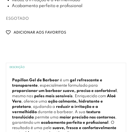
Reduz a irritação e a vermelhidão
Acabamento perfeito e profissional
ESGOTADO
ADICIONAR AOS FAVORITOS
DESCRIÇÃO
Papillon Gel de Barbear
é um
gel refrescante e
transparente
, especialmente formulado para
proporcionar um barbear suave, preciso e confortável
,
mesmo nas
peles mais sensíveis
. Enriquecido com
Aloé
Vera
, oferece uma
ação calmante, hidratante e
protetora
, ajudando a
reduzir a irritação e a
vermelhidão
durante o barbear. A sua
textura
translúcida
permite uma
maior precisão nos contornos
,
garantindo um
acabamento perfeito e profissional
. O
resultado é uma pele
suave, fresca e confortavelmente