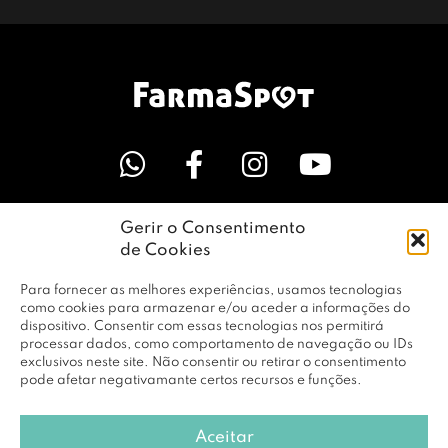
Gerir o Consentimento
LINKS ÚTEIS
de Cookies
Para fornecer as melhores experiências, usamos tecnologias
EMPRESA
como cookies para armazenar e/ou aceder a informações do
dispositivo. Consentir com essas tecnologias nos permitirá
processar dados, como comportamento de navegação ou IDs
exclusivos neste site. Não consentir ou retirar o consentimento
PERFIL
pode afetar negativamante certos recursos e funções.
Aceitar