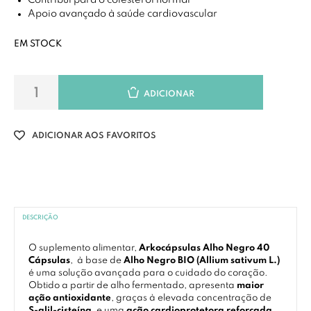
Contribui para o colesterol normal
Apoio avançado à saúde cardiovascular
EM STOCK
ADICIONAR
ADICIONAR AOS FAVORITOS
DESCRIÇÃO
O suplemento alimentar,
Arkocápsulas Alho Negro 40
Cápsulas
, à base de
Alho Negro BIO (Allium sativum L.)
é uma solução avançada para o cuidado do coração.
Obtido a partir de alho fermentado, apresenta
maior
ação antioxidante
, graças à elevada concentração de
S-alil-cisteína
, e uma
ação cardioprotetora reforçada
,