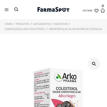
0
ENTRAR
/
/
/
/
HOME
PRODUTOS
SUPLEMENTOS
BEM ESTAR
/
CARDIOVASCULAR E COLESTEROL
ARKOCÁPSULAS ALHO NEGRO 40 CÁPSULAS