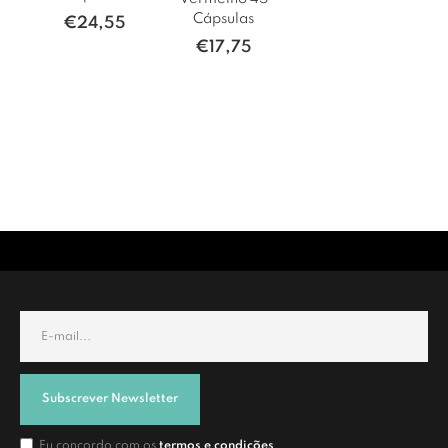
Cápsulas
€
24,55
€
17,75
Subscrever Newsletter
Eu concordo com os
termos e condições