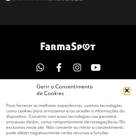
Gerir o Consentimento
LINKS ÚTEIS
de Cookies
Para fornecer as melhores experiências, usamos tecnologias
EMPRESA
como cookies para armazenar e/ou aceder a informações do
dispositivo. Consentir com essas tecnologias nos permitirá
processar dados, como comportamento de navegação ou IDs
exclusivos neste site. Não consentir ou retirar o consentimento
PERFIL
pode afetar negativamante certos recursos e funções.