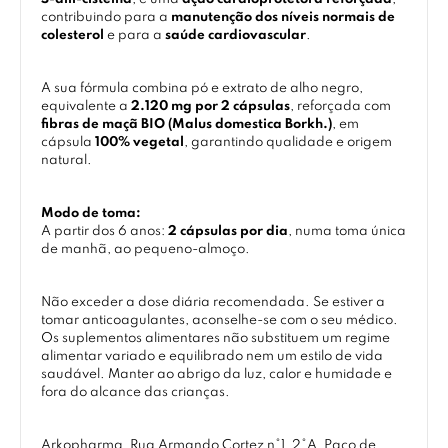
contribuindo para a
manutenção dos níveis normais de
colesterol
e para a
saúde cardiovascular
.
A sua fórmula combina pó e extrato de alho negro,
equivalente a
2.120 mg por 2 cápsulas
, reforçada com
fibras de maçã BIO (Malus domestica Borkh.)
, em
cápsula
100% vegetal
, garantindo qualidade e origem
natural.
Modo de toma:
A partir dos 6 anos:
2 cápsulas por dia
, numa toma única
de manhã, ao pequeno-almoço.
Não exceder a dose diária recomendada. Se estiver a
tomar anticoagulantes, aconselhe-se com o seu médico.
Os suplementos alimentares não substituem um regime
alimentar variado e equilibrado nem um estilo de vida
saudável. Manter ao abrigo da luz, calor e humidade e
fora do alcance das crianças.
Arkopharma, Rua Armando Cortez n°1, 2°A, Paço de