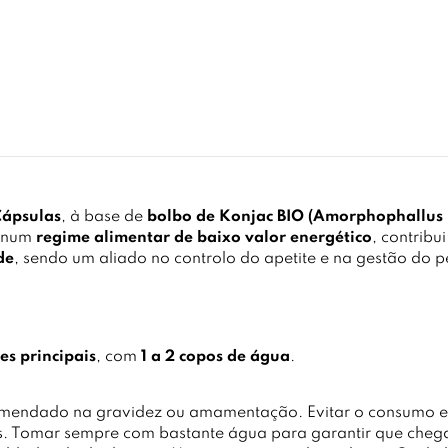
Cápsulas
, à base de
bolbo de Konjac BIO (Amorphophallus 
a num
regime alimentar de baixo valor energético
, contribu
de
, sendo um aliado no controlo do apetite e na gestão do 
es principais
, com
1 a 2 copos de água
.
omendado na gravidez ou amamentação. Evitar o consumo 
s. Tomar sempre com bastante água para garantir que cheg