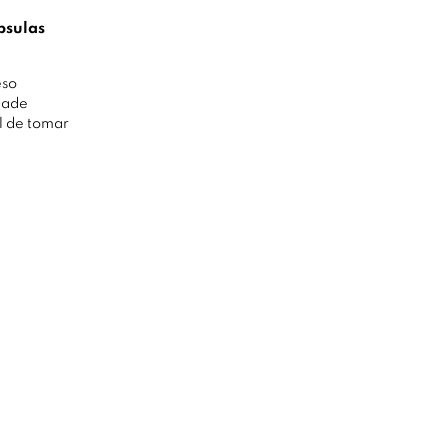
psulas
eso
dade
l de tomar