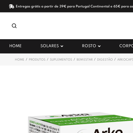
Entregas grátis a partir de 39€ para Portugal Continental e 65€ para as
HOME
SOLARES
ROSTO
CORP
/
/
/
/
/
HOME
PRODUTOS
SUPLEMENTOS
BEM ESTAR
DIGESTÃO
ARKOCAPS