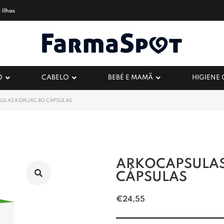
 Ilhas
O
CABELO
BEBÉ E MAMÃ
HIGIENE
ULAS KONJAC 80 CÁPSULAS
ARKOCAPSULAS
CÁPSULAS
€
24,55