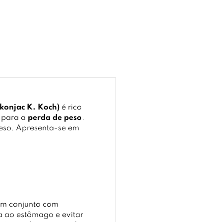
konjac K. Koch)
é rico
i para a
perda de peso
.
peso. Apresenta-se em
em conjunto com
a ao estômago e evitar