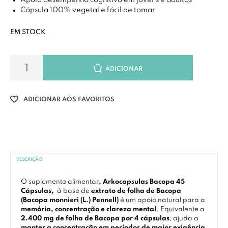
Apoia desempenho cognitivo em jovens e adultos
Cápsula 100% vegetal e fácil de tomar
EM STOCK
ADICIONAR
ADICIONAR AOS FAVORITOS
DESCRIÇÃO
O suplemento alimentar
, Arkocapsulas Bacopa 45
Cápsulas,
à base de
extrato de folha de Bacopa
(Bacopa monnieri (L.) Pennell)
é um apoio natural para a
memória, concentração e clareza mental
. Equivalente a
2.400 mg de folha de Bacopa por 4 cápsulas
, ajuda a
manter a concentração em períodos de maior exigência
,