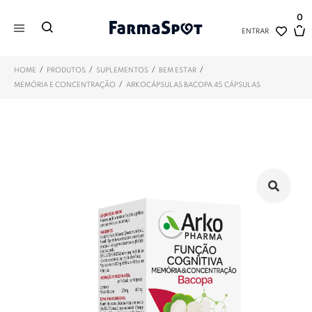
0
ENTRAR
/
/
/
/
HOME
PRODUTOS
SUPLEMENTOS
BEM ESTAR
/
MEMÓRIA E CONCENTRAÇÃO
ARKOCÁPSULAS BACOPA 45 CÁPSULAS