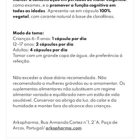
como exames, e a
promover a função cognitiva em
todas as idades
. Apresenta-se em cápsula
100%
vegetal
, com corante natural à base de clorofilinas.
Modo de toma:
Crianças 6–11 anos:
1 cápsula por dia
12–17 anos:
2 cápsulas por dia
Adultos:
4 cápsulas por dia
Tomar com um grande copo de água, de preferência à
refeição.
Não exceder a dose diária recomendada. Não
recomendado a mulheres grávidas ou a amamentar. Os
suplementos alimentares não substituem um regime
alimentar variado e equilibrado nem um estilo de vida
saudável. Conservar ao abrigo da luz, do calor e da
humidade e manter fora do alcance das crianças.
Arkopharma, Rua Armando Cortez n°1, 2°A, Paço de
Arcos, Portugal/
arkopharma.com