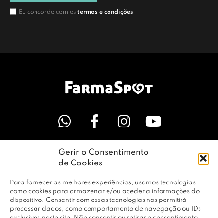
Eu concordo com os
termos e condições
Gerir o Consentimento
LINKS ÚTEIS
de Cookies
Para fornecer as melhores experiências, usamos tecnologias
EMPRESA
como cookies para armazenar e/ou aceder a informações do
dispositivo. Consentir com essas tecnologias nos permitirá
processar dados, como comportamento de navegação ou IDs
exclusivos neste site. Não consentir ou retirar o consentimento