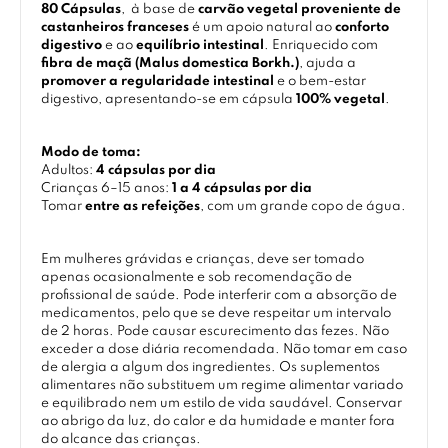
80 Cápsulas
, à base de
carvão vegetal proveniente de
castanheiros franceses
é um apoio natural ao
conforto
digestivo
e ao
equilíbrio intestinal
. Enriquecido com
fibra de maçã (Malus domestica Borkh.)
, ajuda a
promover a regularidade intestinal
e o bem-estar
digestivo, apresentando-se em cápsula
100% vegetal
.
Modo de toma:
Adultos:
4 cápsulas por dia
Crianças 6–15 anos:
1 a 4 cápsulas por dia
Tomar
entre as refeições
, com um grande copo de água.
Em mulheres grávidas e crianças, deve ser tomado
apenas ocasionalmente e sob recomendação de
profissional de saúde. Pode interferir com a absorção de
medicamentos, pelo que se deve respeitar um intervalo
de 2 horas. Pode causar escurecimento das fezes. Não
exceder a dose diária recomendada. Não tomar em caso
de alergia a algum dos ingredientes. Os suplementos
alimentares não substituem um regime alimentar variado
e equilibrado nem um estilo de vida saudável. Conservar
ao abrigo da luz, do calor e da humidade e manter fora
do alcance das crianças.