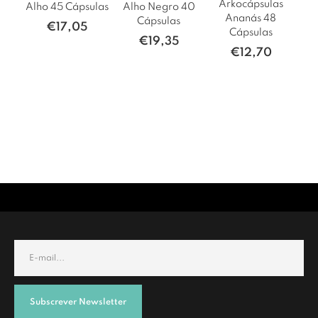
Arkocápsulas
Alho 45 Cápsulas
Alho Negro 40
Ananás 48
Cápsulas
€
17,05
Cápsulas
€
19,35
€
12,70
Subscrever Newsletter