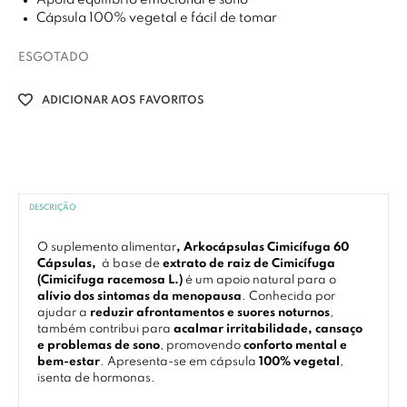
Apoia equilíbrio emocional e sono
Cápsula 100% vegetal e fácil de tomar
ESGOTADO
ADICIONAR AOS FAVORITOS
DESCRIÇÃO
O suplemento alimentar
, Arkocápsulas Cimicífuga 60
Cápsulas,
à base de
extrato de raiz de Cimicífuga
(Cimicifuga racemosa L.)
é um apoio natural para o
alívio dos sintomas da menopausa
. Conhecida por
ajudar a
reduzir afrontamentos e suores noturnos
,
também contribui para
acalmar irritabilidade, cansaço
e problemas de sono
, promovendo
conforto mental e
bem-estar
. Apresenta-se em cápsula
100% vegetal
,
isenta de hormonas.