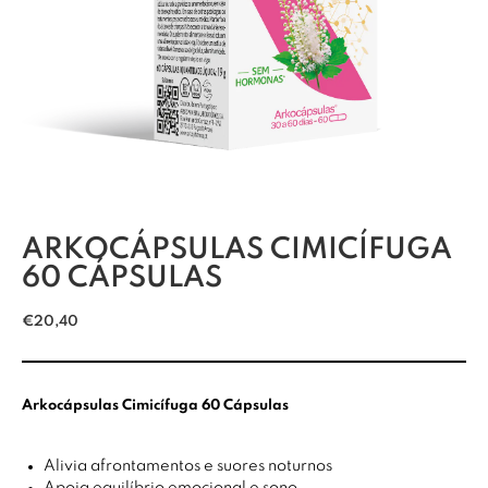
ARKOCÁPSULAS CIMICÍFUGA
60 CÁPSULAS
€
20,40
Arkocápsulas Cimicífuga 60 Cápsulas
Alivia afrontamentos e suores noturnos