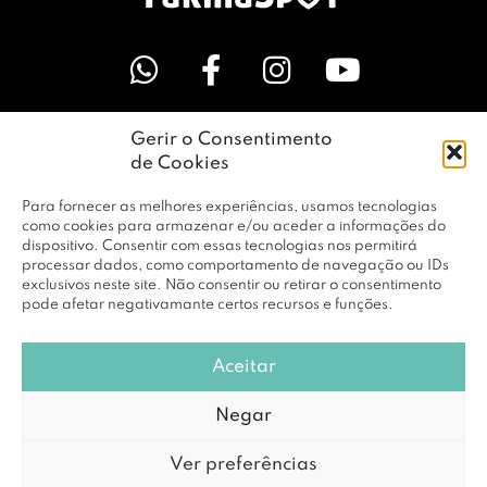
Gerir o Consentimento
LINKS ÚTEIS
de Cookies
Para fornecer as melhores experiências, usamos tecnologias
EMPRESA
como cookies para armazenar e/ou aceder a informações do
dispositivo. Consentir com essas tecnologias nos permitirá
processar dados, como comportamento de navegação ou IDs
exclusivos neste site. Não consentir ou retirar o consentimento
PERFIL
pode afetar negativamante certos recursos e funções.
Aceitar
© Copyright 2026 RBF Distribuição Lda. Todos os Direitos
Negar
Reservados |
Política de Privacidade
Ver preferências
Powered by
DCE loving brands