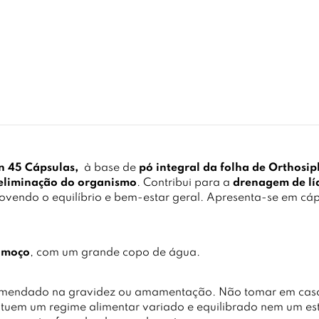
n 45 Cápsulas,
à base de
pó integral da folha de Orthosi
 eliminação do organismo
. Contribui para a
drenagem de lí
ovendo o equilíbrio e bem-estar geral. Apresenta-se em cá
lmoço
, com um grande copo de água.
omendado na gravidez ou amamentação. Não tomar em caso
ituem um regime alimentar variado e equilibrado nem um est