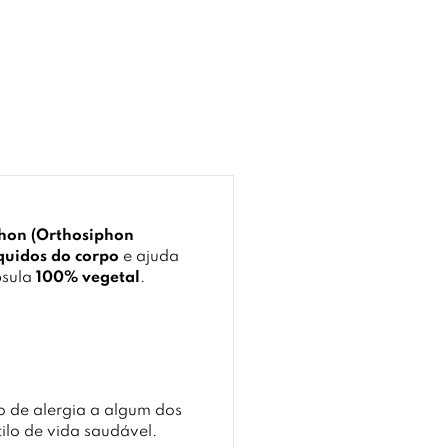
phon (Orthosiphon
quidos do corpo
e ajuda
psula
100% vegetal
.
 de alergia a algum dos
ilo de vida saudável.