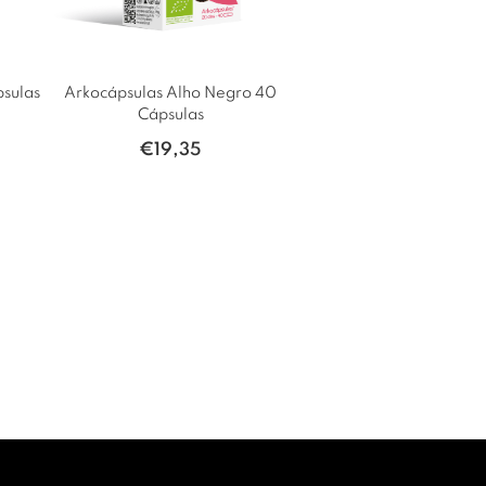
psulas
Arkocápsulas Alho Negro 40
Cápsulas
€
19,35