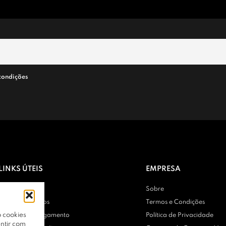
condições
LINKS ÚTEIS
EMPRESA
Contactos
Sobre
Entregas e Envios
Termos e Condições
 cookies
Métodos de Pagamento
Política de Privacidade
ntir com