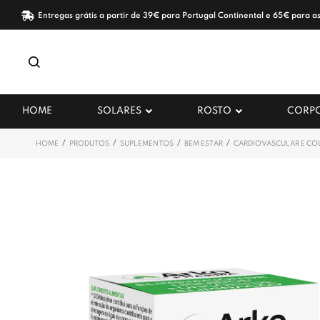
Entregas grátis a partir de 39€ para Portugal Continental e 65€ para as
HOME
SOLARES
ROSTO
CORP
/
/
/
/
HOME
PRODUTOS
SUPLEMENTOS
BEM ESTAR
CARDIOVASCULAR E CO