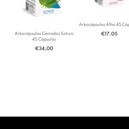
Arkocápsulas Alho 45 Cá
Arkocápsulas Cannabis Sativa
€
17,05
45 Cápsulas
€
34,00