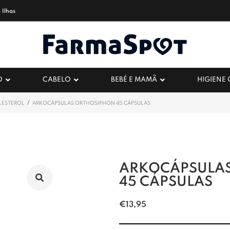
 Ilhas
O
CABELO
BEBÉ E MAMÃ
HIGIENE
/
LESTEROL
ARKOCÁPSULAS ORTHOSIPHON 45 CÁPSULAS
ARKOCÁPSULA
45 CÁPSULAS
€
13,95