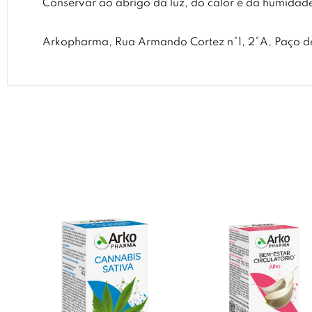
Conservar ao abrigo da luz, do calor e da humidade
Arkopharma, Rua Armando Cortez n°1, 2°A, Paço de